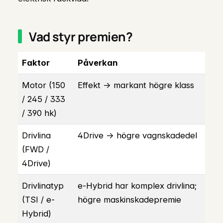
Vad styr premien?
Faktor
Påverkan
Motor (150
Effekt → markant högre klass
/ 245 / 333
/ 390 hk)
Drivlina
4Drive → högre vagnskadedel
(FWD /
4Drive)
Drivlinatyp
e-Hybrid har komplex drivlina;
(TSI / e-
högre maskinskadepremie
Hybrid)