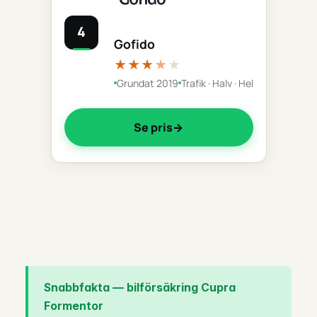
4
Gofido
★★★
★
★
Grundat 2019
Trafik · Halv · Hel
Se pris
Snabbfakta — bilförsäkring Cupra
Formentor