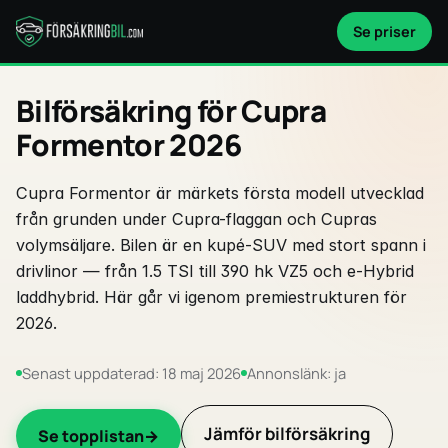
Se priser
Bilförsäkring för Cupra
Formentor 2026
Cupra Formentor är märkets första modell utvecklad
från grunden under Cupra-flaggan och Cupras
volymsäljare. Bilen är en kupé-SUV med stort spann i
drivlinor — från 1.5 TSI till 390 hk VZ5 och e-Hybrid
laddhybrid. Här går vi igenom premiestrukturen för
2026.
Senast uppdaterad: 18 maj 2026
Annonslänk: ja
Jämför bilförsäkring
Se topplistan