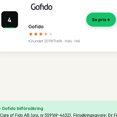
4
Se pris
Gofido
★★★
★
★
Grundat 2019
Trafik · Halv · Hel
Gofido bilförsäkring
Care of Fido AB (org. nr 559169-4632). Försäkringsgivare: Eir F