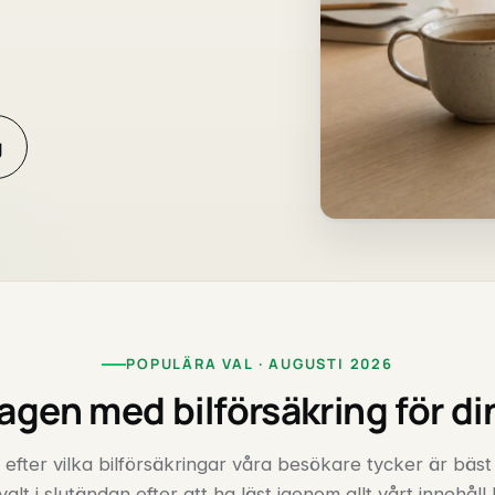
g
POPULÄRA VAL · AUGUSTI 2026
agen med bilförsäkring för din
 efter vilka bilförsäkringar våra besökare tycker är bäst
valt i slutändan efter att ha läst igenom allt vårt innehåll