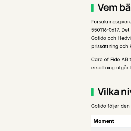
Vem bär
Försäkringsgivare
550116-0617. Det
Gofido och Hedvig
prissättning och 
Care of Fido AB t
ersättning utgår 
Vilka n
Gofido följer den
Moment