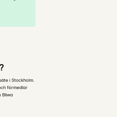
?
äte i Stockholm.
 och förmedlar
n Bliwa