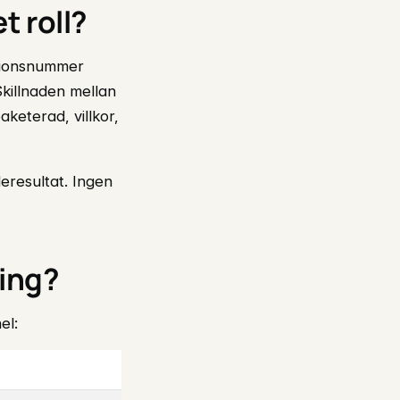
t roll?
ationsnummer
killnaden mellan
aketerad, villkor,
eresultat. Ingen
ring?
el: