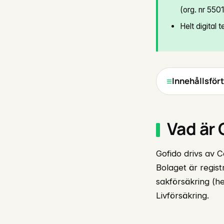
(org. nr 550
Helt digital
Innehållsför
Vad är
Gofido drivs av 
Bolaget är regis
sakförsäkring (hem
Livförsäkring.