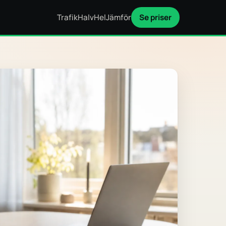
Trafik
Halv
Hel
Jämför
Se priser