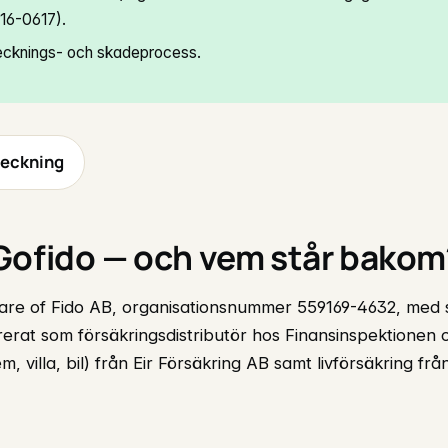
116-0617).
 tecknings- och skadeprocess.
teckning
 Gofido — och vem står bakom
Care of Fido AB, organisationsnummer 559169-4632, med s
trerat som försäkringsdistributör hos Finansinspektionen
, villa, bil) från Eir Försäkring AB samt livförsäkring frå