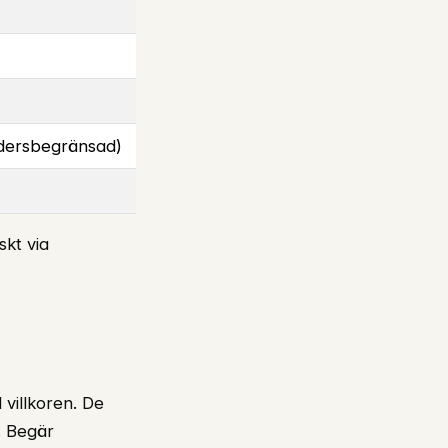
ldersbegränsad)
skt via
 villkoren. De
. Begär