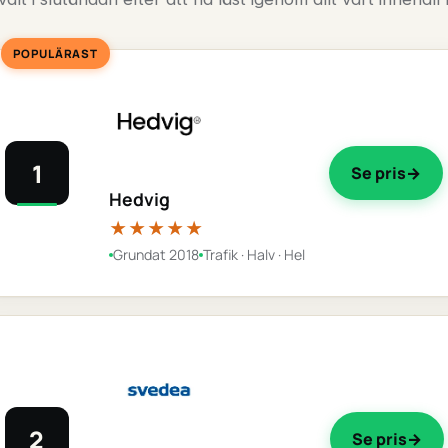
POPULÄRAST
1
Se pris
Hedvig
★★★★★
Grundat 2018
Trafik · Halv · Hel
2
Se pris