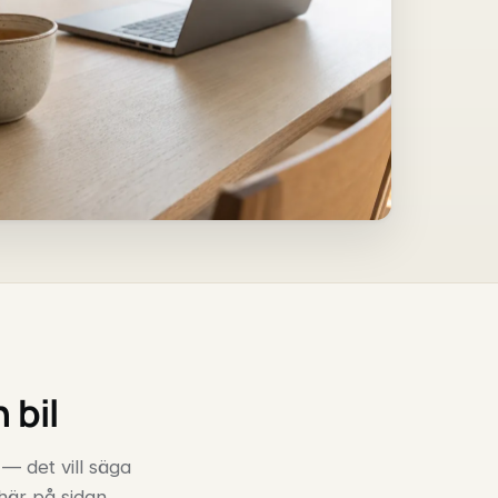
 bil
 — det vill säga
 här på sidan.