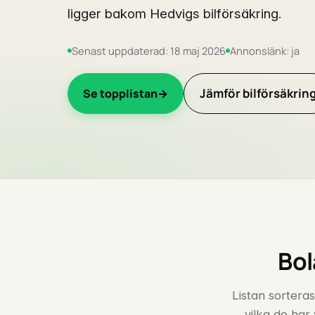
ligger bakom Hedvigs bilförsäkring.
Senast uppdaterad: 18 maj 2026
Annonslänk: ja
Jämför bilförsäkrin
Se topplistan
Bol
Listan sorteras
vilka de har 