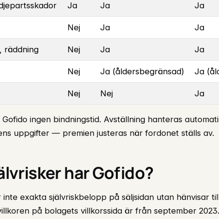
djepartsskador
Ja
Ja
Ja
Nej
Ja
Ja
, räddning
Nej
Ja
Ja
Nej
Ja (åldersbegränsad)
Ja (å
Nej
Nej
Ja
t Gofido ingen bindningstid. Avställning hanteras automati
ns uppgifter — premien justeras när fordonet ställs av.
jälvrisker har Gofido?
 inte exakta självriskbelopp på säljsidan utan hänvisar till
illkoren på bolagets villkorssida är från september 2023