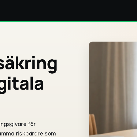
säkring
gitala
ingsgivare för
 samma riskbärare som