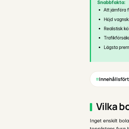
Snabbfakta:
Att jämföra 
Höjd vagnska
Realistisk k
Trafikförsäk
Lägsta premie
Innehållsför
Vilka b
Inget enskilt bol
topplistans fyra 