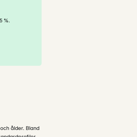
15 %.
 och ålder. Bland
tandardprofiler,