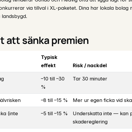
kurrerar via tillval i XL-paketet. Dina har lokala bolag
å landsbygd.
t att sänka premien
Typisk
effekt
Risk / nackdel
ag
–10 till –30
Tar 30 minuter
%
älvrisken
–8 till –15 %
Mer ur egen ficka vid sk
ka (inte
–5 till –15 %
Underskatta inte — kan 
skadereglering