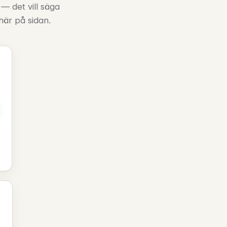
 — det vill säga
 här på sidan.