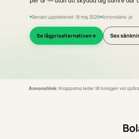
per år — utan att skydda dig sämre där 
Senast uppdaterad: 18 maj 2026
Annonslänk: ja
Sex sänkni
Se lågprisalternativen
Annonslänk:
Knapparna leder till bolagen via spåra
Bol