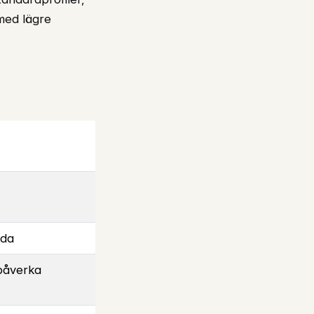
 med lägre
ada
påverka