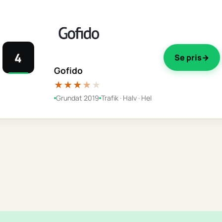
4
Se pris
Gofido
★★★
★
★
Grundat 2019
Trafik · Halv · Hel