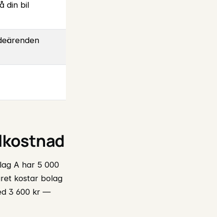
å din bil
kadeärenden
alkostnad
olag A har 5 000
ret kostar bolag
med 3 600 kr —