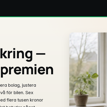
äkring —
 premien
era bolag, justera
ivå för bilen. Sex
ed flera tusen kronor