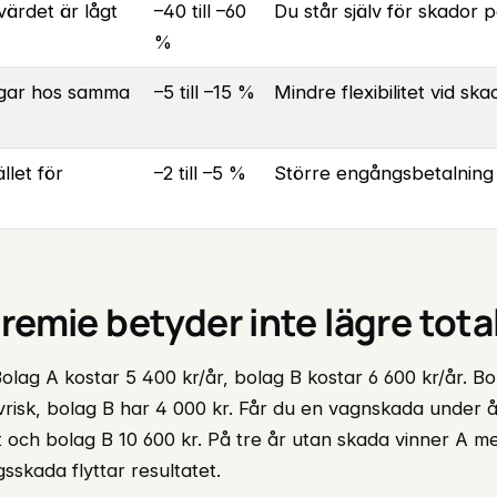
lvärdet är lågt
–40 till –60
Du står själv för skador p
%
ngar hos samma
–5 till –15 %
Mindre flexibilitet vid s
ället för
–2 till –5 %
Större engångsbetalning
remie betyder inte lägre tot
lag A kostar 5 400 kr/år, bolag B kostar 6 600 kr/år. B
vrisk, bolag B har 4 000 kr. Får du en vagnskada under å
lt och bolag B 10 600 kr. På tre år utan skada vinner A 
skada flyttar resultatet.