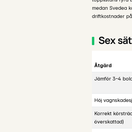
medan Svedea kon
driftkostnader p
Sex sät
Åtgärd
Jämför 3–4 bol
Höj vagnskadesj
Korrekt körsträc
överskattad)