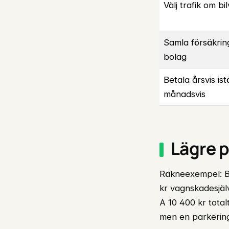
Välj trafik om bi
Samla försäkri
bolag
Betala årsvis ist
månadsvis
Lägre p
Räkneexempel: Bo
kr vagnskadesjäl
A 10 400 kr tota
men en parkerings