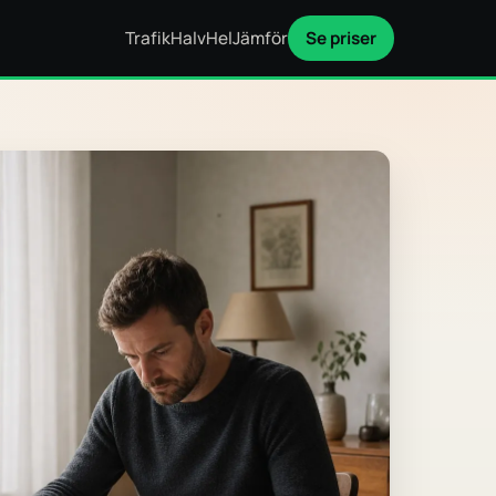
Trafik
Halv
Hel
Jämför
Se priser