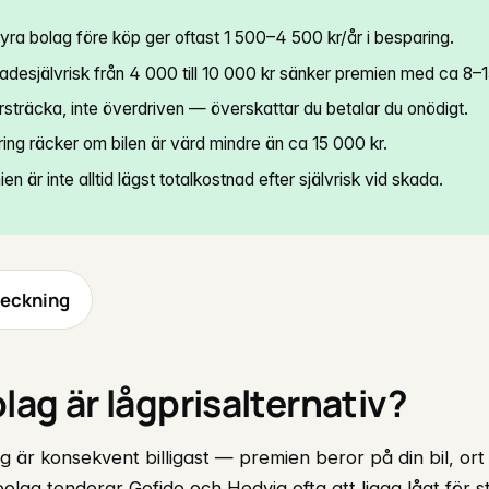
fyra bolag före köp ger oftast 1 500–4 500 kr/år i besparing.
desjälvrisk från 4 000 till 10 000 kr sänker premien med ca 8–
örsträcka, inte överdriven — överskattar du betalar du onödigt.
ring räcker om bilen är värd mindre än ca 15 000 kr.
n är inte alltid lägst totalkostnad efter självrisk vid skada.
teckning
olag är lågprisalternativ?
ag är konsekvent billigast — premien beror på din bil, ort
bolag tenderar Gofido och Hedvig ofta att ligga lågt för s