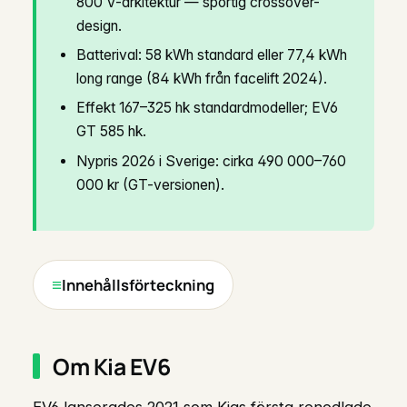
800 V-arkitektur — sportig crossover-
design.
Batterival: 58 kWh standard eller 77,4 kWh
long range (84 kWh från facelift 2024).
Effekt 167–325 hk standardmodeller; EV6
GT 585 hk.
Nypris 2026 i Sverige: cirka 490 000–760
000 kr (GT-versionen).
Innehållsförteckning
Om Kia EV6