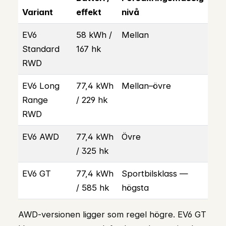
Variant
effekt
nivå
EV6
58 kWh /
Mellan
Standard
167 hk
RWD
EV6 Long
77,4 kWh
Mellan–övre
Range
/ 229 hk
RWD
EV6 AWD
77,4 kWh
Övre
/ 325 hk
EV6 GT
77,4 kWh
Sportbilsklass —
/ 585 hk
högsta
AWD-versionen ligger som regel högre. EV6 GT