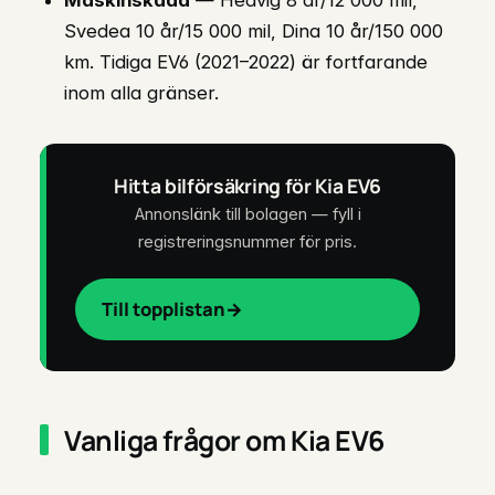
Maskinskada
— Hedvig 8 år/12 000 mil,
Svedea 10 år/15 000 mil, Dina 10 år/150 000
km. Tidiga EV6 (2021–2022) är fortfarande
inom alla gränser.
Hitta bilförsäkring för Kia EV6
Annonslänk till bolagen — fyll i
registreringsnummer för pris.
Till topplistan
Vanliga frågor om Kia EV6