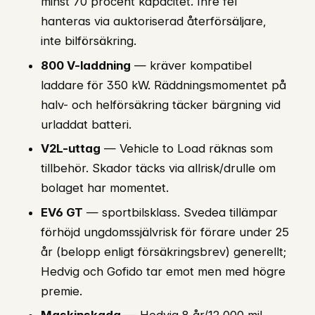
minst 70 procent kapacitet. Inre fel
hanteras via auktoriserad återförsäljare,
inte bilförsäkring.
800 V-laddning
— kräver kompatibel
laddare för 350 kW. Räddningsmomentet på
halv- och helförsäkring täcker bärgning vid
urladdat batteri.
V2L-uttag
— Vehicle to Load räknas som
tillbehör. Skador täcks via allrisk/drulle om
bolaget har momentet.
EV6 GT
— sportbilsklass. Svedea tillämpar
förhöjd ungdomssjälvrisk för förare under 25
år (belopp enligt försäkringsbrev) generellt;
Hedvig och Gofido tar emot men med högre
premie.