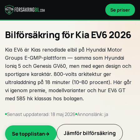
Se priser
Bilförsäkring för Kia EV6 2026
Kia EV6 är Kias renodlade elbil på Hyundai Motor
Groups E-GMP-plattform — samma som Hyundai
Ioniq 5 och Genesis GV60, men med egen design och
sportigare karaktär. 800-volts arkitektur ger
ultraladdning på 18 minuter (10–80 procent). Här går
vi igenom premie, modellvarianter och hur EV6 GT
med 585 hk klassas hos bolagen.
Senast uppdaterad: 18 maj 2026
Annonslänk: ja
Jämför bilförsäkring
Se topplistan