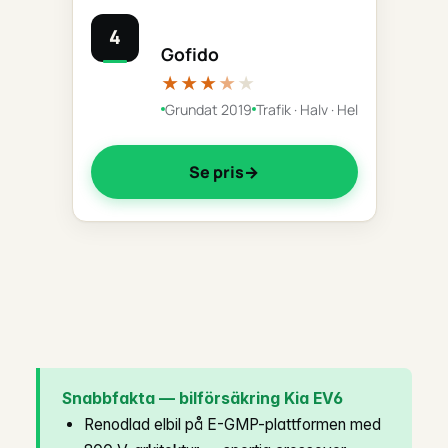
4
Gofido
★★★
★
★
Grundat 2019
Trafik · Halv · Hel
Se pris
Snabbfakta — bilförsäkring Kia EV6
Renodlad elbil på E-GMP-plattformen med