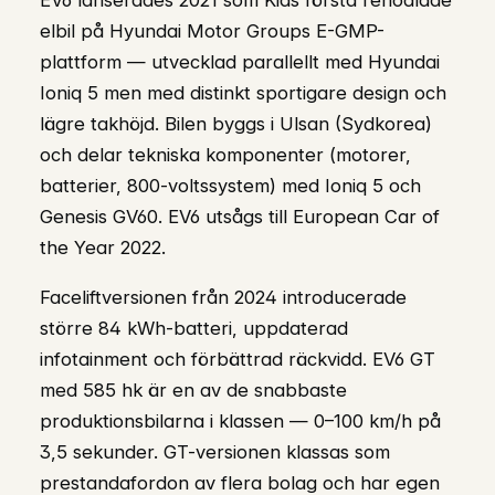
EV6 lanserades 2021 som Kias första renodlade
elbil på Hyundai Motor Groups E-GMP-
plattform — utvecklad parallellt med Hyundai
Ioniq 5 men med distinkt sportigare design och
lägre takhöjd. Bilen byggs i Ulsan (Sydkorea)
och delar tekniska komponenter (motorer,
batterier, 800-voltssystem) med Ioniq 5 och
Genesis GV60. EV6 utsågs till European Car of
the Year 2022.
Faceliftversionen från 2024 introducerade
större 84 kWh-batteri, uppdaterad
infotainment och förbättrad räckvidd. EV6 GT
med 585 hk är en av de snabbaste
produktionsbilarna i klassen — 0–100 km/h på
3,5 sekunder. GT-versionen klassas som
prestandafordon av flera bolag och har egen