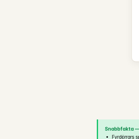
Snabbfakta — 
Fyrdörrars s