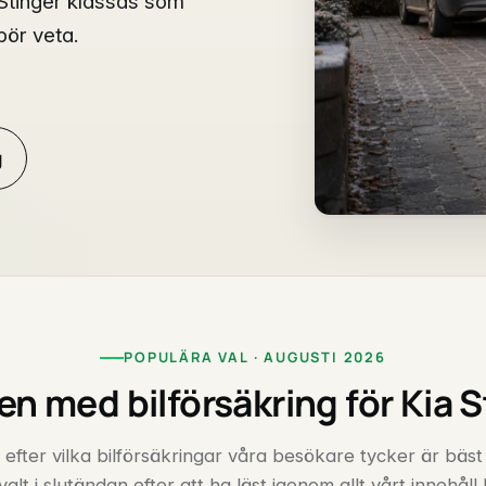
 Stinger klassas som
ör veta.
g
POPULÄRA VAL · AUGUSTI 2026
en med bilförsäkring för Kia S
 efter vilka bilförsäkringar våra besökare tycker är bäst
valt i slutändan efter att ha läst igenom allt vårt innehåll