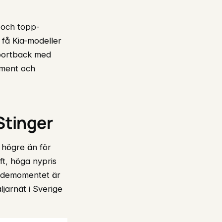
 och topp-
 få Kia-modeller
Sportback med
inment och
Stinger
 högre än för
ft, höga nypris
kademomentet är
jarnät i Sverige