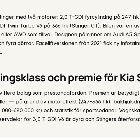
tinger med två motorer: 2,0 T-GDI fyrcylindrig på 247 hk
DI Twin Turbo V6 på 366 hk (Stinger GT). Bilen var en av
t eller AWD som tillval. Designen påminner om Audi A5 
ch fyra dörrar. Faceliftversionen från 2021 fick ny infota
.
ingsklass och premie för Kia 
av flera bolag som prestandafordon. Premien är betydligt
ller — på grund av motoreffekt (247–366 hk), bakhjulsdri
0 000–680 000 kr) och statistik för sportsedaner. Vagns
ervdelar för 3,3 T-GDI V6 är dyra och Stingers återförsäl