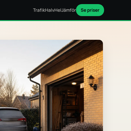
Trafik
Halv
Hel
Jämför
Se priser