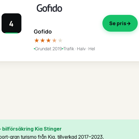
4
Se pris
Gofido
★★★
★
★
Grundat 2019
Trafik · Halv · Hel
bilförsäkring Kia Stinger
port-gran turismo från Kia, tillverkad 2017–2023.