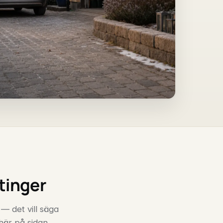
tinger
 — det vill säga
 här på sidan.