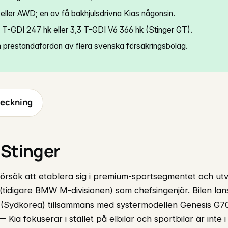
t eller AWD; en av få bakhjulsdrivna Kias någonsin.
,0 T-GDI 247 hk eller 3,3 T-GDI V6 366 hk (Stinger GT).
 prestandafordon av flera svenska försäkringsbolag.
teckning
 Stinger
 försök att etablera sig i premium-sportsegmentet och u
(tidigare BMW M-divisionen) som chefsingenjör. Bilen la
 (Sydkorea) tillsammans med systermodellen Genesis G70
 Kia fokuserar i stället på elbilar och sportbilar är inte