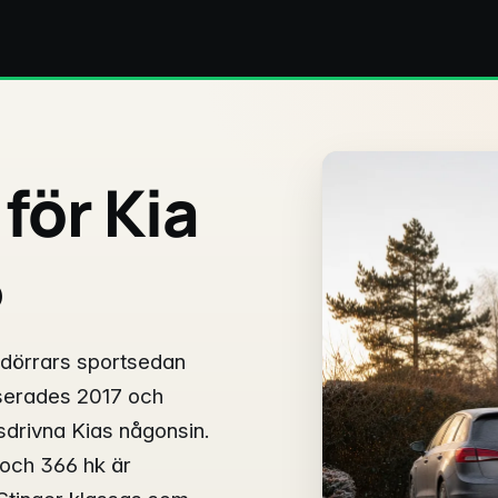
 för Kia
6
rdörrars sportsedan
anserades 2017 och
sdrivna Kias någonsin.
 och 366 hk är