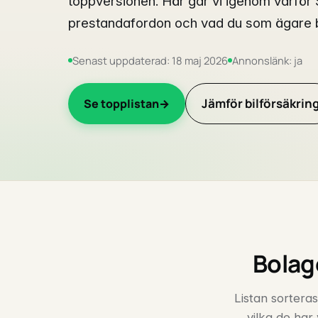
toppversionen. Här går vi igenom varför
prestandafordon och vad du som ägare b
Senast uppdaterad: 18 maj 2026
Annonslänk: ja
Jämför bilförsäkrin
Se topplistan
Bolag
Listan sorteras
vilka de har 