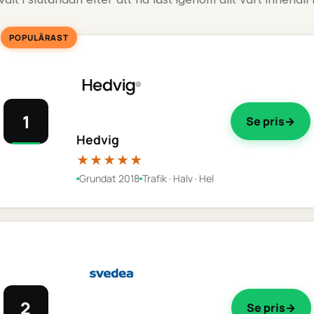
POPULÄRAST
1
Se pris
Hedvig
★★★★★
Grundat 2018
Trafik · Halv · Hel
2
Se pris