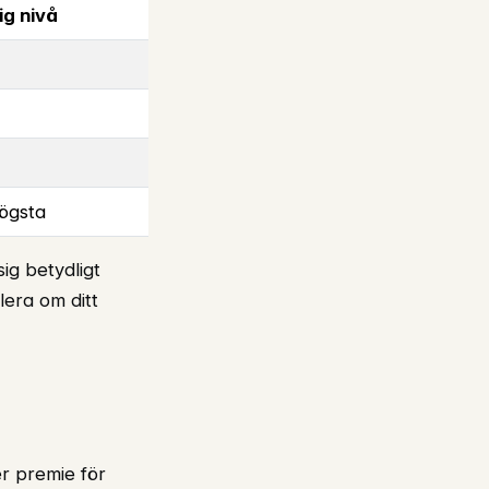
g nivå
högsta
ig betydligt
lera om ditt
er premie för