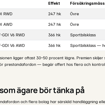
Effekt
Försäkringsmässi
GDI RWD
247 hk
Övre
GDI AWD
247 hk
Övre
 T-GDI V6 RWD
366 hk
Sportbilsklass
 T-GDI V6 AWD
366 hk
Sportbilsklass — 
ionen ligger oftast 30–50 procent lägre. Premien skiljer s
ör prestandafordon — begär offert hos flera och kontrol
 som ägare bör tänka på
andafordon och flera bolag har särskild handläggning ell