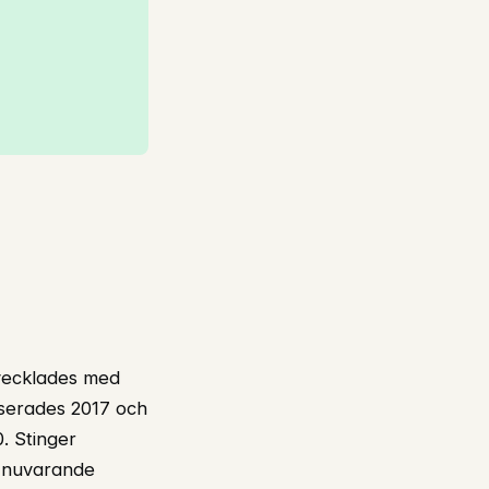
tvecklades med
nserades 2017 och
. Stinger
 i nuvarande