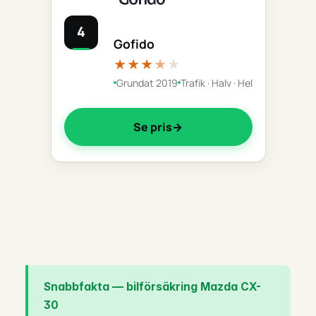
4
Gofido
★★★
★
★
Grundat 2019
Trafik · Halv · Hel
Se pris
Snabbfakta — bilförsäkring Mazda CX-
30