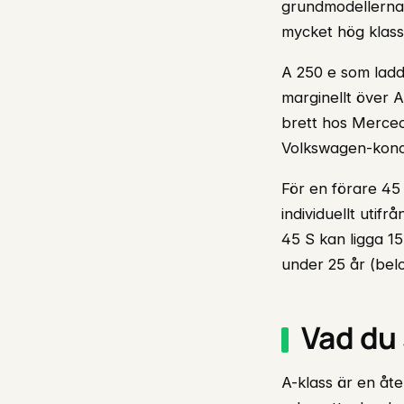
grundmodellerna s
mycket hög klass
A 250 e som ladd
marginellt över 
brett hos Merce
Volkswagen-konc
För en förare 45 
individuellt utif
45 S kan ligga 15
under 25 år (belo
Vad du
A-klass är en åt