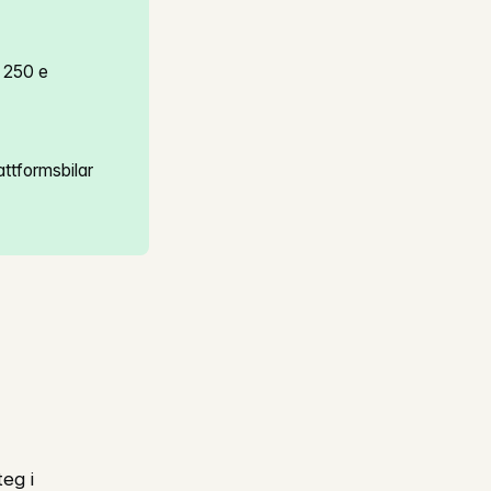
A 250 e
ttformsbilar
eg i