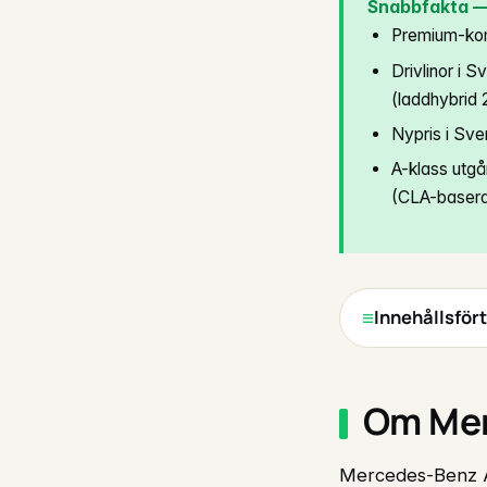
Snabbfakta —
Premium-kom
Drivlinor i 
(laddhybrid
Nypris i Sve
A-klass utg
(CLA-basera
Innehållsför
Om Mer
Mercedes-Benz A-