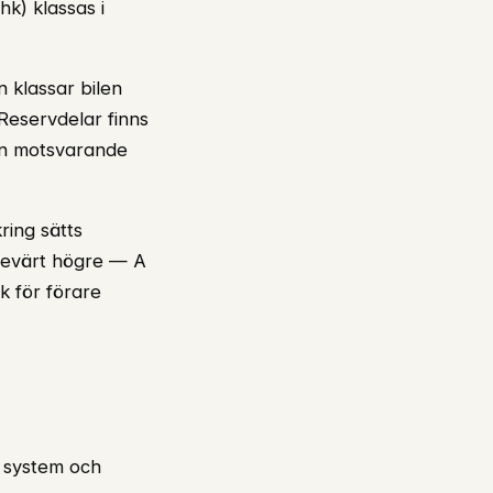
k) klassas i
 klassar bilen
Reservdelar finns
än motsvarande
ring sätts
vsevärt högre — A
k för förare
a system och