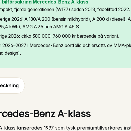
 bilförsäkring Mercedes-Benz A-klass
pakt, fjärde generationen (W177) sedan 2018, faceliftad 2022.
Sverige 2026: A 180/A 200 (bensin mildhybrid), A 200 d (diesel), 
 25,4 kWh), AMG A 35 och AMG A 45 S.
rige 2026: cirka 380 000–760 000 kr beroende på variant.
år 2026–2027 i Mercedes-Benz portfolio och ersätts av MMA-pla
d design).
teckning
cedes-Benz A-klass
klass lanserades 1997 som tysk premiumtillverkares inst