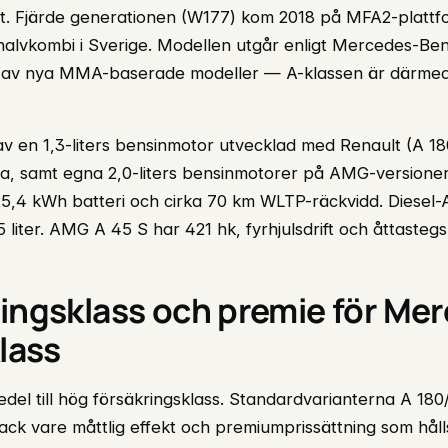
. Fjärde generationen (W177) kom 2018 på MFA2-plattfo
alvkombi i Sverige. Modellen utgår enligt Mercedes-Ben
 av nya MMA-baserade modeller — A-klassen är därmed 
 av en 1,3-liters bensinmotor utvecklad med Renault (A 1
, samt egna 2,0-liters bensinmotorer på AMG-versioner
5,4 kWh batteri och cirka 70 km WLTP-räckvidd. Diesel-
 liter. AMG A 45 S har 421 hk, fyrhjulsdrift och åttasteg
ingsklass och premie för Me
lass
medel till hög försäkringsklass. Standardvarianterna A 180
ack vare måttlig effekt och premiumprissättning som hålls