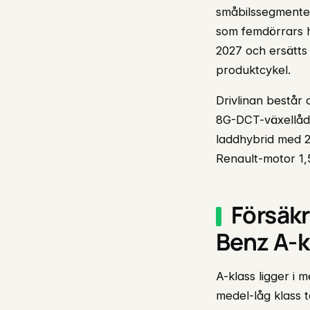
småbilssegmentet
som femdörrars h
2027 och ersätts
produktcykel.
Drivlinan består
8G-DCT-växellåda
laddhybrid med 2
Renault-motor 1,5
Försäkr
Benz A-k
A-klass ligger i 
medel-låg klass t