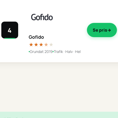
4
Se pris
Gofido
★★★
★
★
Grundat 2019
Trafik · Halv · Hel