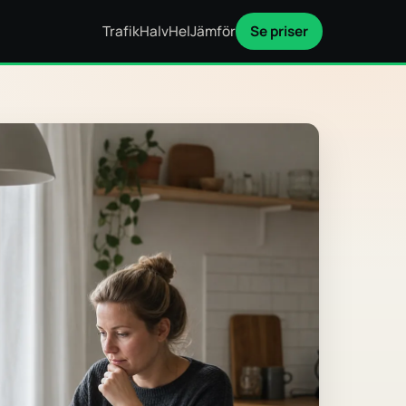
Trafik
Halv
Hel
Jämför
Se priser