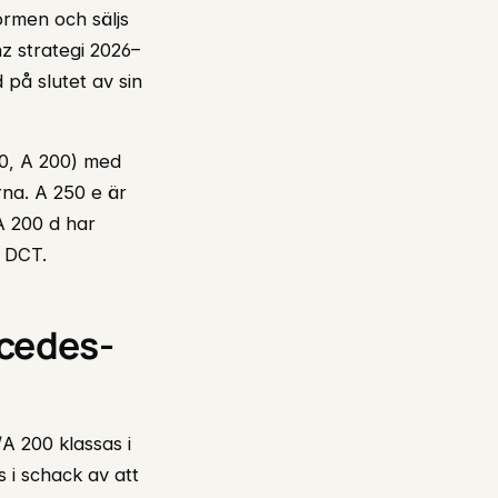
rmen och säljs
z strategi 2026–
på slutet av sin
80, A 200) med
na. A 250 e är
A 200 d har
s DCT.
rcedes-
/A 200 klassas i
 i schack av att