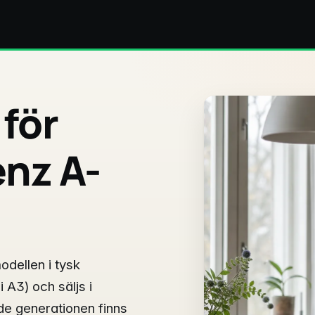
 för
nz A-
dellen i tysk
 A3) och säljs i
de generationen finns