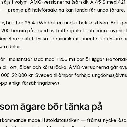
äljs i volym. AMG-versionerna (särskilt A 45 S med 421 h
 — premie på halvförsäkring kan landa för unga förare.
hybrid har 25,4 kWh batteri under bakre sittsen. Bolagen
A 200 bensin på grund av batteripaket och högre nypris. 
des-Benz-nätet; tyska premiumkomponenter är dyrare 
erndelar.
år i mellanstor stad med 1 200 mil per år ligger Helförsäk
rån bil, ort, ålder och körsträcka. AMG-versionerna går a
 000–22 000 kr. Svedea tillämpar förhöjd ungdomssjälvris
pp enligt försäkringsbrev).
 som ägare bör tänka på
erkommande modell i stöldstatistiken — främst nyckellös