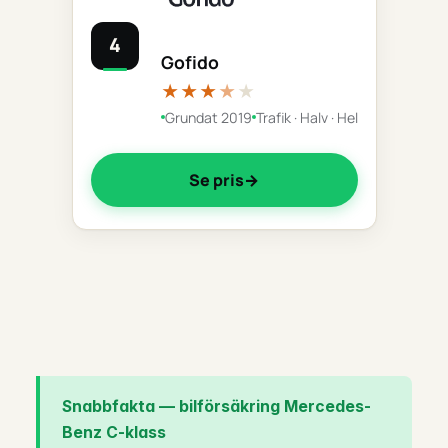
4
Gofido
★★★
★
★
Grundat 2019
Trafik · Halv · Hel
Se pris
Snabbfakta — bilförsäkring Mercedes-
Benz C-klass