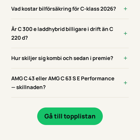
Vad kostar bilförsäkring för C-klass 2026?
Är C 300 e laddhybrid billigare i drift än C
220 d?
Hur skiljer sig kombi och sedan i premie?
AMG C 43 eller AMG C 63 S E Performance
— skillnaden?
Gå till topplistan