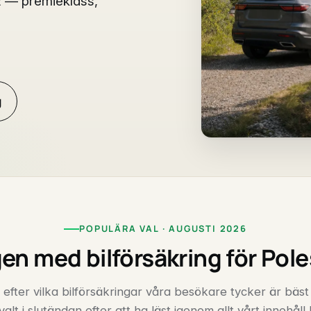
 2 — premieklass,
g
POPULÄRA VAL · AUGUSTI 2026
en med bilförsäkring för Pole
 efter vilka bilförsäkringar våra besökare tycker är bäst
valt i slutändan efter att ha läst igenom allt vårt innehåll