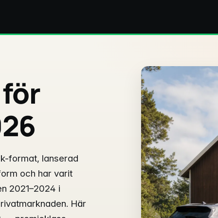
 för
026
ack-format, lanserad
orm och har varit
len 2021–2024 i
privatmarknaden. Här