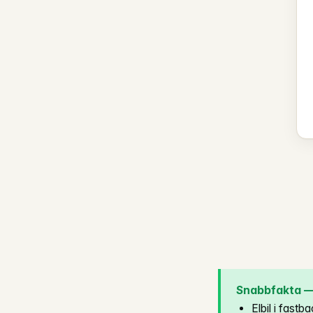
Snabbfakta — 
Elbil i fast