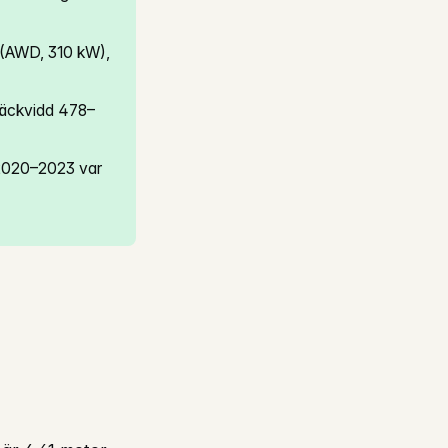
 (AWD, 310 kW),
räckvidd 478–
e 2020–2023 var