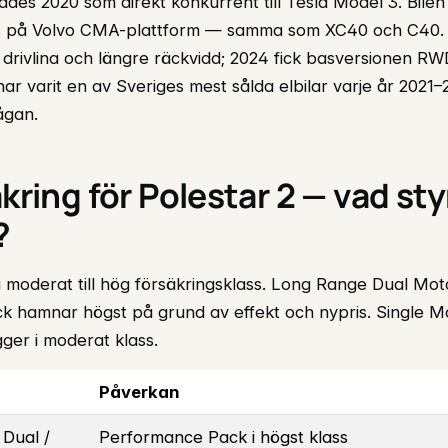
ades 2020 som direkt konkurrent till Tesla Model 3. Bilen
s på Volvo CMA-plattform — samma som XC40 och C40. F
rivlina och längre räckvidd; 2024 fick basversionen RWD 
ar varit en av Sveriges mest sålda elbilar varje år 2021
rågan.
äkring för Polestar 2 — vad sty
?
 i moderat till hög försäkringsklass. Long Range Dual Mo
 hamnar högst på grund av effekt och nypris. Single 
ger i moderat klass.
Påverkan
 Dual /
Performance Pack i högst klass