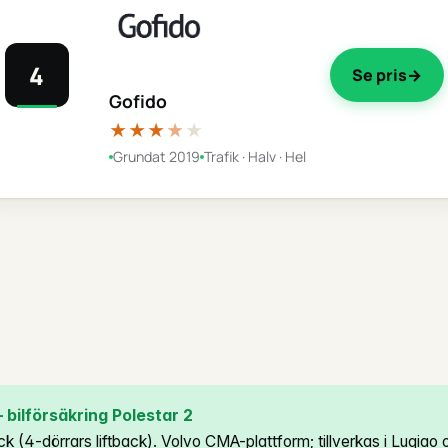
4
Se pris
Gofido
★★★
★
★
Grundat 2019
Trafik · Halv · Hel
bilförsäkring Polestar 2
back (4-dörrars liftback). Volvo CMA-plattform; tillverkas i Luqia