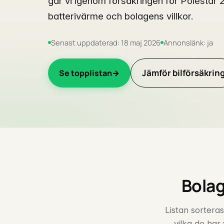
går vi igenom försäkringen för Polestar
batterivärme och bolagens villkor.
Senast uppdaterad: 18 maj 2026
Annonslänk: ja
Jämför bilförsäkrin
Se topplistan
Bolag
Listan sorteras
vilka de har 