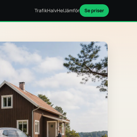
Trafik
Halv
Hel
Jämför
Se priser