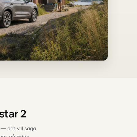
star 2
 — det vill säga
 här på sidan.