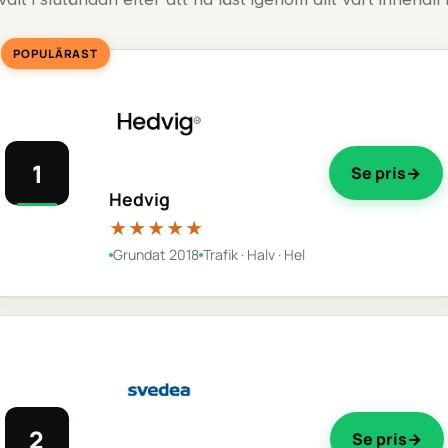
POPULÄRAST
1
Se pris
Hedvig
★★★★★
Grundat 2018
Trafik · Halv · Hel
2
Se pris