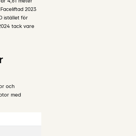
 är 4,61 meter
aceliftad 2023
istället för
–2024 tack vare
r
tor och
Motor med