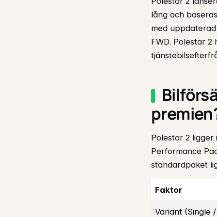
Polestar 2 lanser
lång och basera
med uppdaterad d
FWD. Polestar 2 h
tjänstebilsefterf
Bilförs
premien
Polestar 2 ligger
Performance Pack
standardpaket lig
Faktor
Variant (Single /