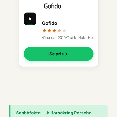
4
Gofido
★★★
★
★
Grundat 2019
Trafik · Halv · Hel
Se pris
Snabbfakta — bilförsäkring Porsche