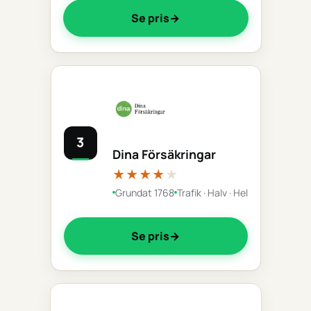
Se pris
3
Dina Försäkringar
★★★★
★
Grundat 1768
Trafik · Halv · Hel
Se pris