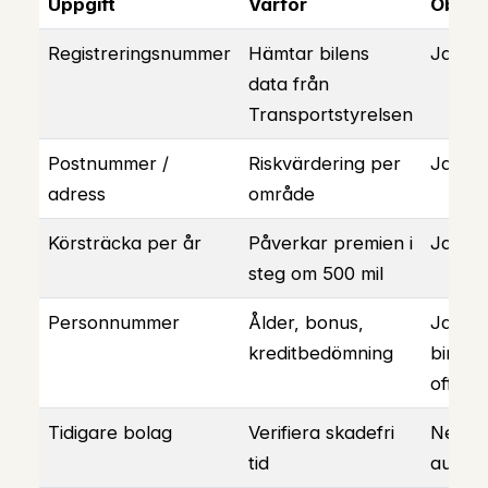
Uppgift
Varför
Obliga
Registreringsnummer
Hämtar bilens
Ja
data från
Transportstyrelsen
Postnummer /
Riskvärdering per
Ja
adress
område
Körsträcka per år
Påverkar premien i
Ja
steg om 500 mil
Personnummer
Ålder, bonus,
Ja för
kreditbedömning
binda
offert
Tidigare bolag
Verifiera skadefri
Nej, h
tid
automa