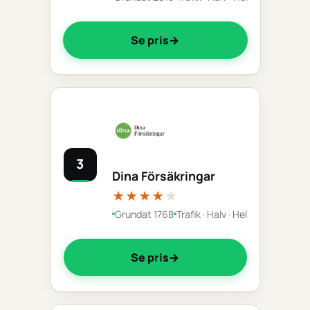
Se pris
3
Dina Försäkringar
★★★★
★
Grundat 1768
Trafik · Halv · Hel
Se pris