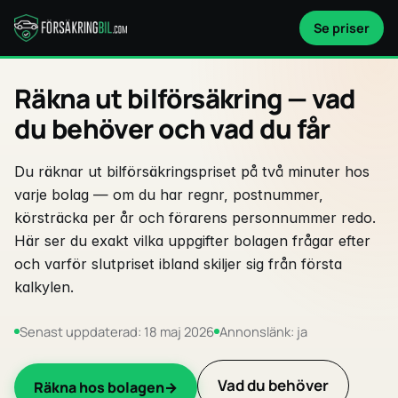
Se priser
Räkna ut bilförsäkring — vad
du behöver och vad du får
Du räknar ut bilförsäkringspriset på två minuter hos
varje bolag — om du har regnr, postnummer,
körsträcka per år och förarens personnummer redo.
Här ser du exakt vilka uppgifter bolagen frågar efter
och varför slutpriset ibland skiljer sig från första
kalkylen.
Senast uppdaterad: 18 maj 2026
Annonslänk: ja
Vad du behöver
Räkna hos bolagen