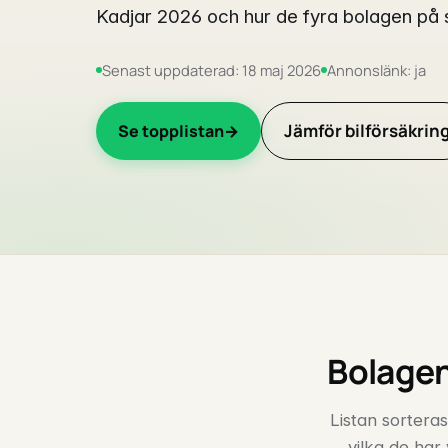
Kadjar 2026 och hur de fyra bolagen på s
Senast uppdaterad: 18 maj 2026
Annonslänk: ja
Jämför bilförsäkrin
Se topplistan
Bolagen
Listan sorteras
vilka de har 