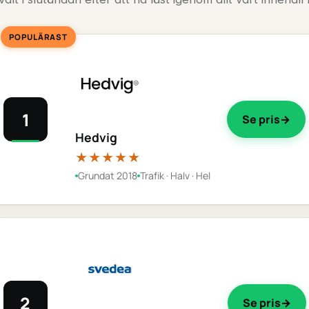
POPULÄRAST
1
Se pris
Hedvig
★★★★★
Grundat 2018
Trafik · Halv · Hel
2
Se pris