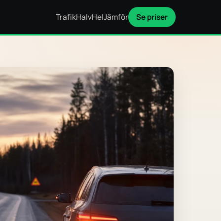
Trafik
Halv
Hel
Jämför
Se priser