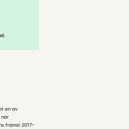
ll.
bt en av
 när
ns främst 2017–