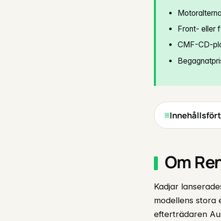
Motoralterna
Front- eller 
CMF-CD-plat
Begagnatpri
Innehållsför
Om Ren
Kadjar lanserade
modellens stora 
efterträdaren Au