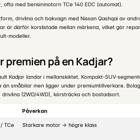
r, ofta med bensinmotorn TCe 140 EDC (automat).
ttform, drivlina och bakvagn med Nissan Qashqai av andr
 är därför korslistade mellan märkena, vilket gör repara
ult-modeller.
r premien på en Kadjar?
ult Kadjar landar i mellanskiktet. Kompakt-SUV-segment
än småbilar men ligger under premiumtillverkare. Bolage
, drivlina (2WD/4WD), körsträcka och bostadsort.
Påverkan
 / TCe
Starkare motor → högre klass