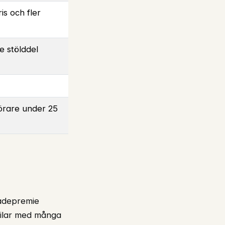
s och fler
e stölddel
förare under 25
kadepremie
bilar med många