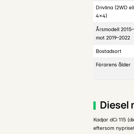
Drivlina (2WD el
4×4)
Årsmodell 2015
mot 2019–2022
Bostadsort
Förarens ålder
Diesel 
Kadjar dCi 115 (d
eftersom nyprise