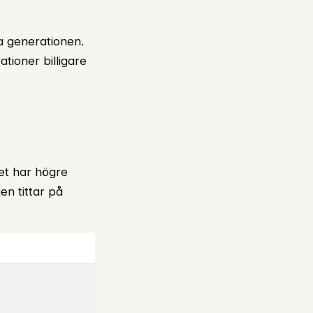
a generationen.
tioner billigare
et har högre
n tittar på