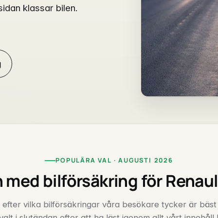
idan klassar bilen.
g
POPULÄRA VAL · AUGUSTI 2026
 med bilförsäkring för Renaul
 efter vilka bilförsäkringar våra besökare tycker är bäst
valt i slutändan efter att ha läst igenom allt vårt innehåll