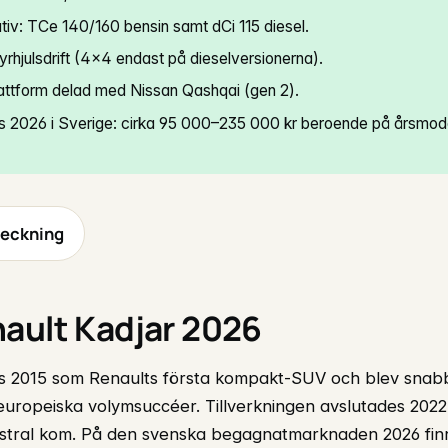
tiv: TCe 140/160 bensin samt dCi 115 diesel.
fyrhjulsdrift (4×4 endast på dieselversionerna).
tform delad med Nissan Qashqai (gen 2).
s 2026 i Sverige: cirka 95 000–235 000 kr beroende på årsmode
teckning
ault Kadjar 2026
s 2015 som Renaults första kompakt-SUV och blev snab
europeiska volymsuccéer. Tillverkningen avslutades 2022
stral kom. På den svenska begagnatmarknaden 2026 fin