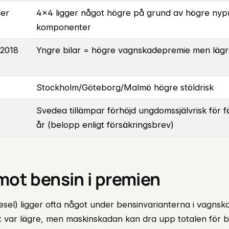
ler
4×4 ligger något högre på grund av högre nypri
komponenter
–2018
Yngre bilar = högre vagnskadepremie men lägr
Stockholm/Göteborg/Malmö högre stöldrisk
Svedea tillämpar förhöjd ungdomssjälvrisk för 
år (belopp enligt försäkringsbrev)
mot bensin i premien
iesel) ligger ofta något under bensinvarianterna i vagns
t var lägre, men maskinskadan kan dra upp totalen för 