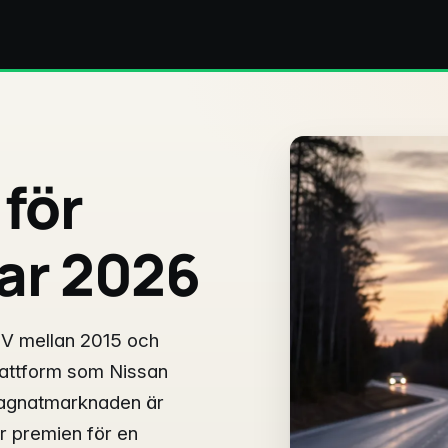
 för
ar 2026
UV mellan 2015 och
ttform som Nissan
gagnatmarknaden är
yr premien för en