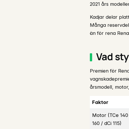
2021 års modelle
Kadjar delar pla
Många reservdelar
än för rena Rena
Vad sty
Premien för Rena
vagnskadepremie 
årsmodell, motor
Faktor
Motor (TCe 140
160 / dCi 115)