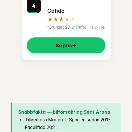
4
Gofido
★★★
★
★
Grundat 2019
Trafik · Halv · Hel
Se pris
Snabbfakta — bilförsäkring Seat Arona
Tillverkas i Martorell, Spanien sedan 2017.
Faceliftad 2021.