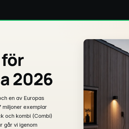
 för
ia 2026
och en av Europas
7 miljoner exemplar
ack och kombi (Combi)
r går vi igenom