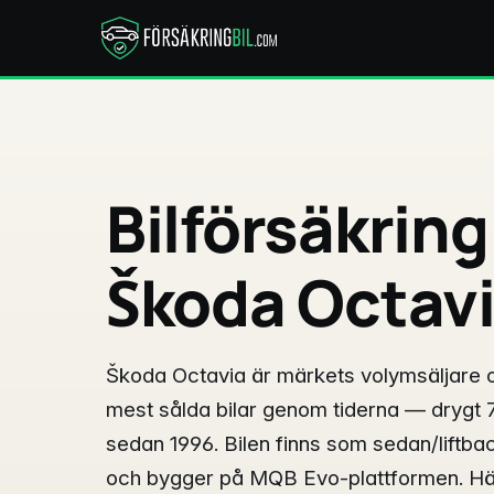
Bilförsäkring
Škoda Octav
Škoda Octavia är märkets volymsäljare 
mest sålda bilar genom tiderna — drygt 
sedan 1996. Bilen finns som sedan/liftb
och bygger på MQB Evo-plattformen. Hä