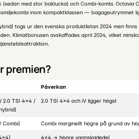
k (sedan med stor baklucka) och Combi-kombi. Octavia 
familjekombi inom kompaktklassen — bagageutrymmet ligg
hybrid) togs ur den svenska produktlistan 2024 men finns
n. Klimatbonusen avskaffades april 2024, vilket minska
jänstebilsattraktion.
yr premien?
Påverkan
/ 2.0 TSI 4×4 /
2.0 TSI 4×4 och iV ligger högst
dhybrid)
 / Combi)
Combi marginellt högre på grund av hö
 4×4)
4×4 → högre vagnskadedel