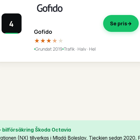
4
Se pris
Gofido
★★★
★
★
Grundat 2019
Trafik · Halv · Hel
bilförsäkring Škoda Octavia
ationen (NX) tillverkas i Mladá Boleslav, Tjeckien sedan 2020. 