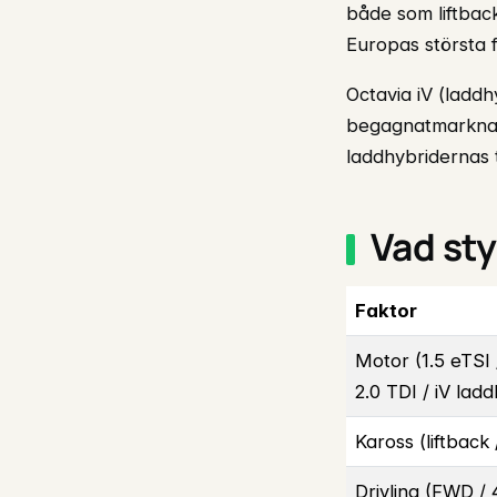
både som liftbac
Europas största 
Octavia iV (ladd
begagnatmarknade
laddhybridernas t
Vad st
Faktor
Motor (1.5 eTSI 
2.0 TDI / iV lad
Kaross (liftback
Drivlina (FWD /