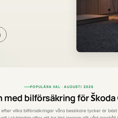
g
POPULÄRA VAL · AUGUSTI 2026
 med bilförsäkring för Škoda
 efter vilka bilförsäkringar våra besökare tycker är bäst
valt i slutändan efter att ha läst igenom allt vårt innehåll