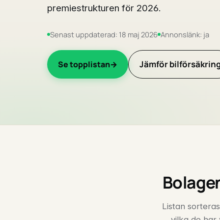
premiestrukturen för 2026.
Senast uppdaterad: 18 maj 2026
Annonslänk: ja
Jämför bilförsäkrin
Se topplistan
Bolagen
Listan sorteras
vilka de har 