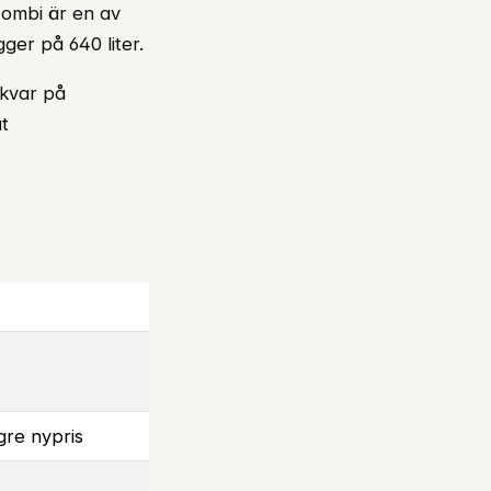
Combi är en av
er på 640 liter.
 kvar på
t
gre nypris