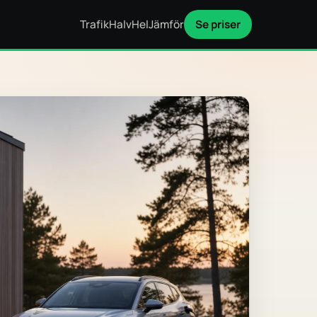
Trafik
Halv
Hel
Jämför
Se priser