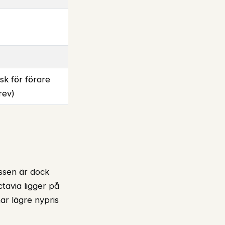
sk för förare
rev)
ssen är dock
tavia ligger på
ar lägre nypris