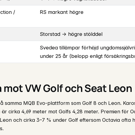
ction /
RS markant högre
Storstad → högre stölddel
Svedea tillämpar förhöjd ungdomssjälvri
under 25 år (belopp enligt försäkringsb
a mot VW Golf och Seat Leon
på samma MQB Evo-plattform som Golf 8 och Leon. Karo
är cirka 4,69 meter mot Golfs 4,28 meter. Premien för Oc
eon och cirka 3–7 % under Golf eftersom Octavia ofta h
s.