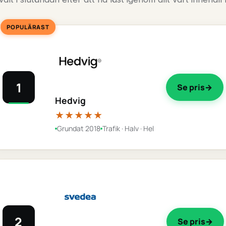
POPULÄRAST
1
Se pris
Hedvig
★★★★★
Grundat 2018
Trafik · Halv · Hel
2
Se pris