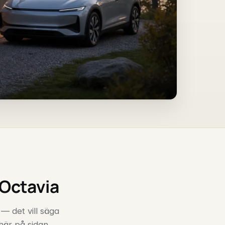
 Octavia
 — det vill säga
 här på sidan.