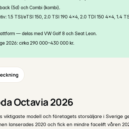
ftback (5d) och Combi (kombi).
tiv: 1.5 TSI/eTSI 150, 2.0 TSI 190 4×4, 2.0 TDI 150 4×4, 1.4 T
ttform — delas med VW Golf 8 och Seat Leon.
ige 2026: cirka 290 000–430 000 kr.
teckning
da Octavia 2026
 viktigaste modell och företagets storsäljare i Sverige ge
en lanserades 2020 och fick en mindre facelift våren 202