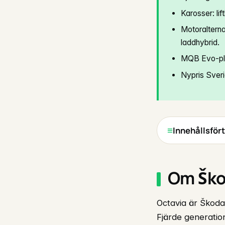
Karosser: li
Motoralterna
laddhybrid.
MQB Evo-pla
Nypris Sver
Innehållsför
Om Ško
Octavia är Škodas
Fjärde generation