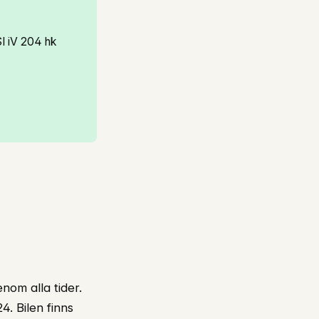
SI iV 204 hk
nom alla tider.
4. Bilen finns