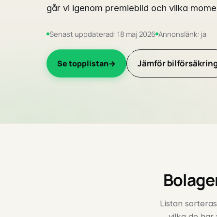
går vi igenom premiebild och vilka momen
Senast uppdaterad: 18 maj 2026
Annonslänk: ja
Jämför bilförsäkrin
Se topplistan
Bolagen
Listan sorteras
vilka de har 