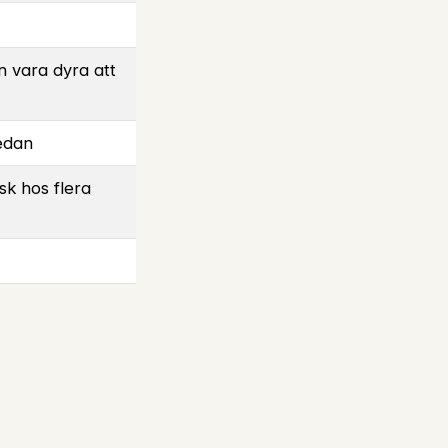
n vara dyra att
edan
k hos flera