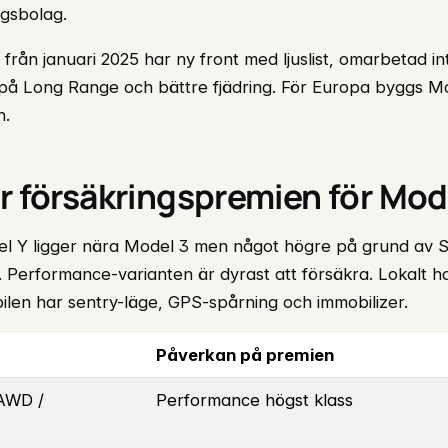
ngsbolag.
t från januari 2025 har ny front med ljuslist, omarbetad int
 på Long Range och bättre fjädring. För Europa byggs Mo
n.
r försäkringspremien för Mod
el Y ligger nära Model 3 men något högre på grund av 
 Performance-varianten är dyrast att försäkra. Lokalt ha
bilen har sentry-läge, GPS-spårning och immobilizer.
Påverkan på premien
 AWD /
Performance högst klass