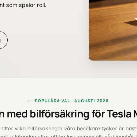
t som spelar roll.
g
POPULÄRA VAL · AUGUSTI 2026
 med bilförsäkring för Tesla
 efter vilka bilförsäkringar våra besökare tycker är bäst
valt i slutändan efter att ha läst igenom allt vårt innehåll