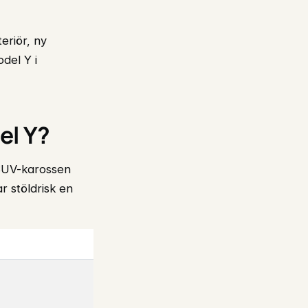
eriör, ny
del Y i
el Y?
SUV-karossen
r stöldrisk en