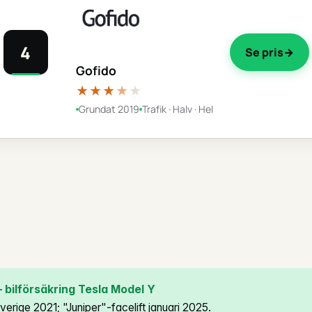
4
Se pris
Gofido
★★★
★
★
Grundat 2019
Trafik · Halv · Hel
bilförsäkring Tesla Model Y
verige 2021; "Juniper"-facelift januari 2025.