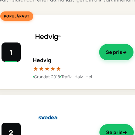
POPULÄRAST
1
Se pris
Hedvig
★★★★★
Grundat 2018
Trafik · Halv · Hel
2
Se pris