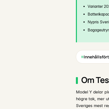
Varianter 2
Batterikapa
Nypris Sver
Bagageutrym
Innehållsför
Om Tes
Model Y delar p
högre tak, mer ut
Sveriges mest reg