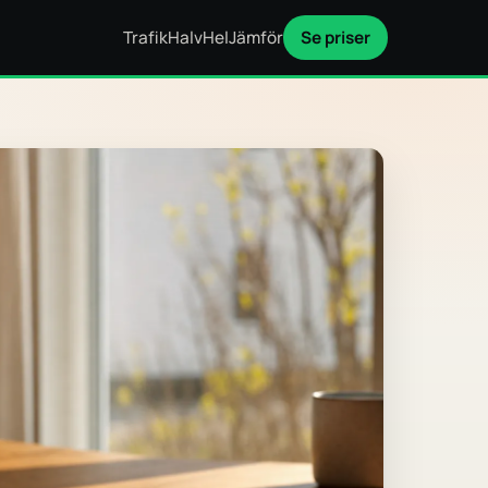
Trafik
Halv
Hel
Jämför
Se priser