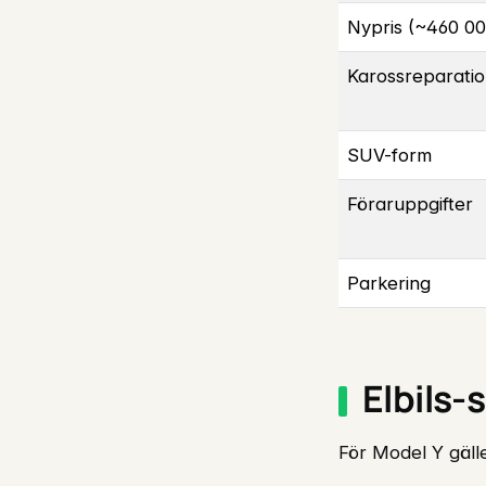
Nypris (~460 00
Karossreparati
SUV-form
Föraruppgifter
Parkering
Elbils
För Model Y gälle