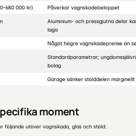
0–680 000 kr)
Påverkar vagnskadebeloppet
on
Aluminium- och pressgjutna delar ka
laga
Något högre vagnskadepremie än s
Standardparametrar; ungdomssjälvris
bolag
Garage sänker stölddelen marginellt
-specifika moment
r följande utöver vagnskada, glas och stöld: