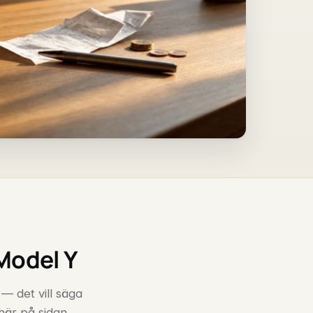
 Model Y
 — det vill säga
 här på sidan.