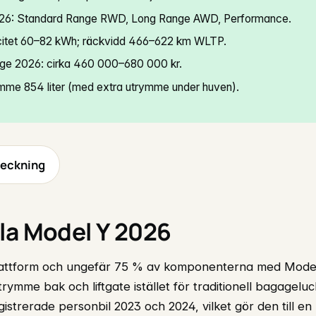
026: Standard Range RWD, Long Range AWD, Performance.
citet 60–82 kWh; räckvidd 466–622 km WLTP.
ige 2026: cirka 460 000–680 000 kr.
me 854 liter (med extra utrymme under huven).
teckning
la Model Y 2026
lattform och ungefär 75 % av komponenterna med Mode
rymme bak och liftgate istället för traditionell bagageluc
istrerade personbil 2023 och 2024, vilket gör den till e