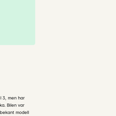
l 3, men har
ka. Bilen var
n bekant modell