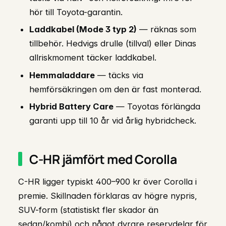
hör till Toyota-garantin.
Laddkabel (Mode 3 typ 2)
— räknas som
tillbehör. Hedvigs drulle (tillval) eller Dinas
allriskmoment täcker laddkabel.
Hemmaladdare
— täcks via
hemförsäkringen om den är fast monterad.
Hybrid Battery Care
— Toyotas förlängda
garanti upp till 10 år vid årlig hybridcheck.
C-HR jämfört med Corolla
C-HR ligger typiskt 400–900 kr över Corolla i
premie. Skillnaden förklaras av högre nypris,
SUV-form (statistiskt fler skador än
sedan/kombi) och något dyrare reservdelar för