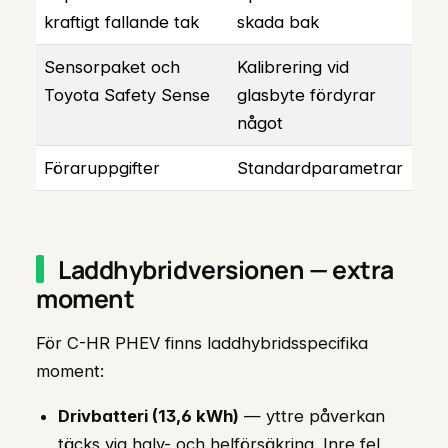
kraftigt fallande tak
skada bak
Sensorpaket och
Kalibrering vid
Toyota Safety Sense
glasbyte fördyrar
något
Föraruppgifter
Standardparametrar
Laddhybridversionen — extra
moment
För C-HR PHEV finns laddhybridsspecifika
moment:
Drivbatteri (13,6 kWh)
— yttre påverkan
täcks via halv- och helförsäkring. Inre fel