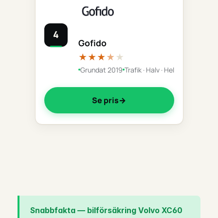
4
Gofido
★★★
★
★
Grundat 2019
Trafik · Halv · Hel
Se pris
Snabbfakta — bilförsäkring Volvo XC60