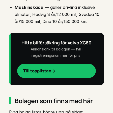
Maskinskada
— gäller drivlina inklusive
elmotor; Hedvig 8 år/12 000 mil, Svedea 10
år/15 000 mil, Dina 10 år/150 000 km.
Hitta bilförsäkring för Volvo XC60
Annonslänk till bolagen — fyll i
registreringsnummer för pris.
Till topplistan
Bolagen som finns med här
Fyra bolag listas högre upp på sidan: