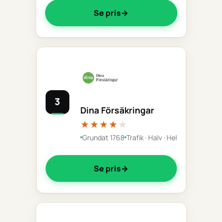
Se pris
3
Dina Försäkringar
★★★★
★
Grundat 1768
Trafik · Halv · Hel
Se pris