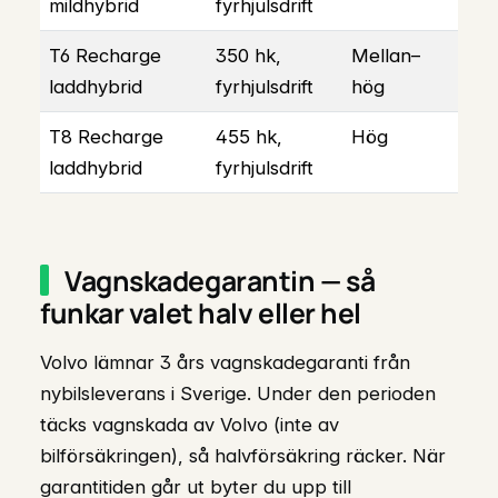
mildhybrid
fyrhjulsdrift
T6 Recharge
350 hk,
Mellan–
laddhybrid
fyrhjulsdrift
hög
T8 Recharge
455 hk,
Hög
laddhybrid
fyrhjulsdrift
Vagnskadegarantin — så
funkar valet halv eller hel
Volvo lämnar 3 års vagnskadegaranti från
nybilsleverans i Sverige. Under den perioden
täcks vagnskada av Volvo (inte av
bilförsäkringen), så halvförsäkring räcker. När
garantitiden går ut byter du upp till