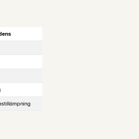
dens
g
stillämpning