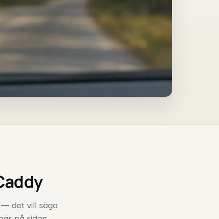
 Caddy
 — det vill säga
 här på sidan.