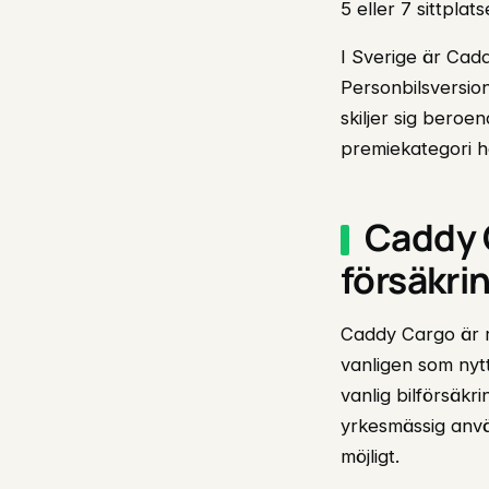
5 eller 7 sittpla
I Sverige är Cadd
Personbilsversion
skiljer sig beroe
premiekategori h
Caddy C
försäkri
Caddy Cargo är re
vanligen som nyt
vanlig bilförsäkr
yrkesmässig anvä
möjligt.