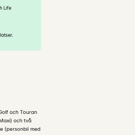
h Life
latser.
olf och Touran
/Maxi) och två
fe (personbil med