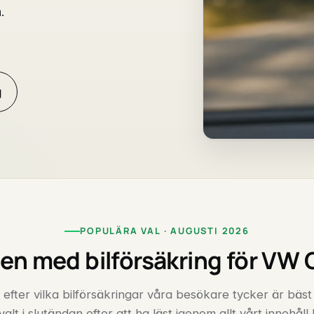
.
g
POPULÄRA VAL · AUGUSTI 2026
en med bilförsäkring för VW
 efter vilka bilförsäkringar våra besökare tycker är bäst
valt i slutändan efter att ha läst igenom allt vårt innehåll