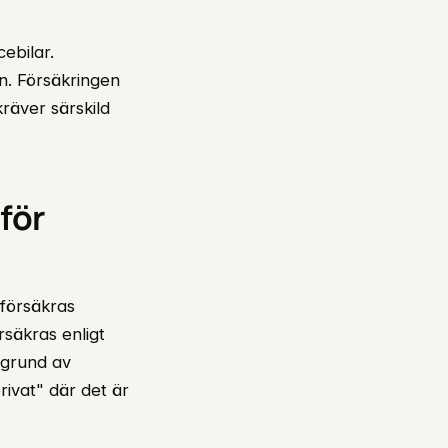
ebilar.
n. Försäkringen
räver särskild
för
 försäkras
rsäkras enligt
 grund av
ivat" där det är