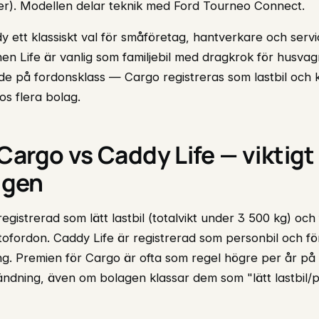
tser). Modellen delar teknik med Ford Tourneo Connect.
y ett klassiskt val för småföretag, hantverkare och servic
en Life är vanlig som familjebil med dragkrok för husvag
nde på fordonsklass — Cargo registreras som lastbil och k
os flera bolag.
argo vs Caddy Life — viktigt 
ngen
gistrerad som lätt lastbil (totalvikt under 3 500 kg) och
tofordon. Caddy Life är registrerad som personbil och fö
ing. Premien för Cargo är ofta som regel högre per år på
ndning, även om bolagen klassar dem som "lätt lastbil/pr