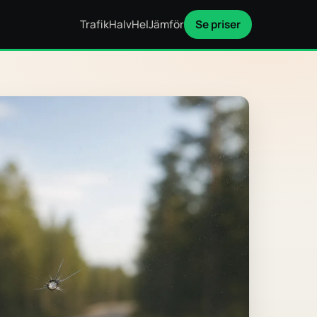
Trafik
Halv
Hel
Jämför
Se priser