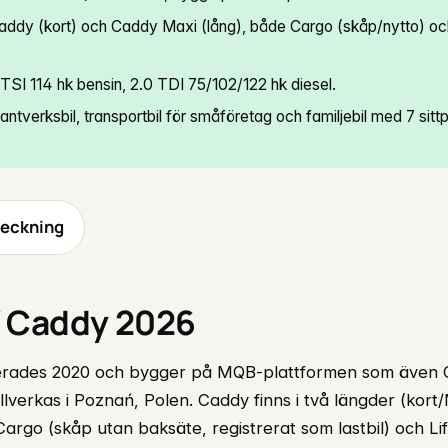
addy (kort) och Caddy Maxi (lång), både Cargo (skåp/nytto) oc
5 TSI 114 hk bensin, 2.0 TDI 75/102/122 hk diesel.
ntverksbil, transportbil för småföretag och familjebil med 7 sittp
teckning
 Caddy 2026
rades 2020 och bygger på MQB-plattformen som även G
illverkas i Poznań, Polen. Caddy finns i två längder (kort
argo (skåp utan baksäte, registrerat som lastbil) och Li