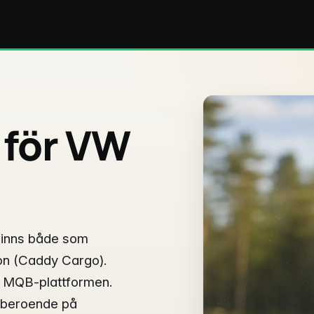
 för VW
finns både som
don (Caddy Cargo).
 MQB-plattformen.
s beroende på