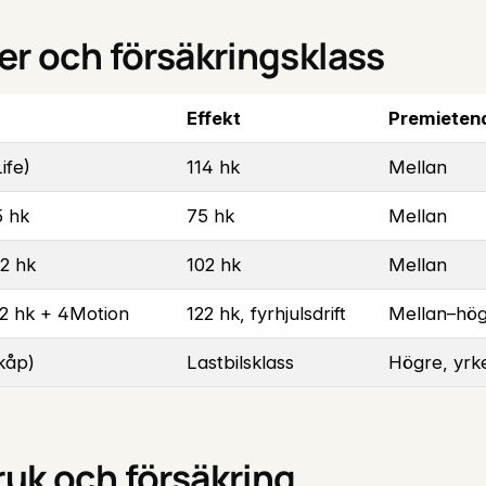
er och försäkringsklass
Effekt
Premie­ten
ife)
114 hk
Mellan
5 hk
75 hk
Mellan
02 hk
102 hk
Mellan
22 hk + 4Motion
122 hk, fyrhjulsdrift
Mellan–hö
kåp)
Lastbilsklass
Högre, yrke
uk och försäkring