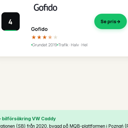
4
Se pris
Gofido
★★★
★
★
Grundat 2019
Trafik · Halv · Hel
 bilförsäkring VW Caddy
ationen (SB) från 2020, byggd på MQB-plattformen i Poznań (P