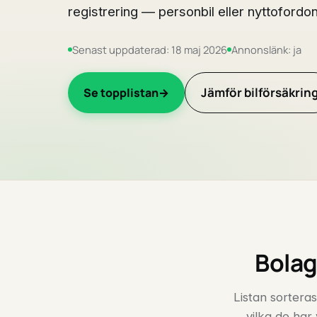
registrering — personbil eller nyttofordon
Senast uppdaterad: 18 maj 2026
Annonslänk: ja
Jämför bilförsäkrin
Se topplistan
Bolag
Listan sorteras
vilka de har 