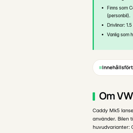
Finns som C
(personbil).
Drivlinor: 1.
Vanlig som ha
Innehållsför
Om VW
Caddy Mk5 lanse
använder. Bilen t
huvudvarianter: C