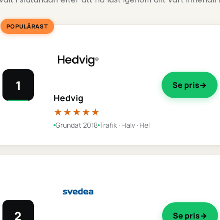
POPULÄRAST
1
Se pris
Hedvig
★★★★★
Grundat 2018
Trafik · Halv · Hel
2
Se pris